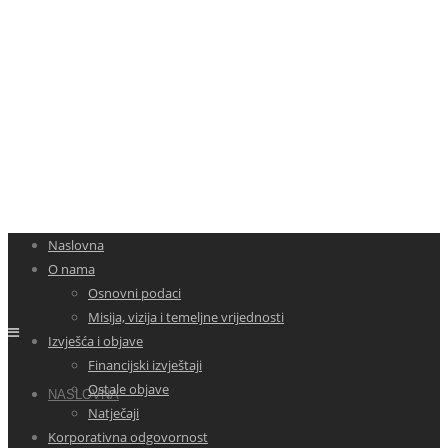
Naslovna
O nama
Osnovni podaci
Misija, vizija i temeljne vrijednosti
Izvješća i objave
Financijski izvještaji
Ostale objave
NASLOVNA
Natječaji
Korporativna odgovornost