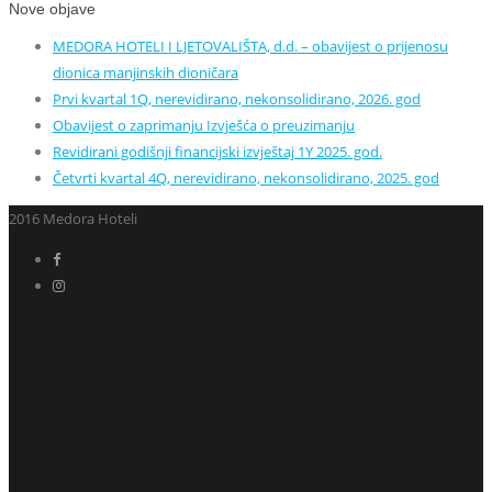
Nove objave
MEDORA HOTELI I LJETOVALIŠTA, d.d. – obavijest o prijenosu
dionica manjinskih dioničara
Prvi kvartal 1Q, nerevidirano, nekonsolidirano, 2026. god
Obavijest o zaprimanju Izvješća o preuzimanju
Revidirani godišnji financijski izvještaj 1Y 2025. god.
Četvrti kvartal 4Q, nerevidirano, nekonsolidirano, 2025. god
2016 Medora Hoteli