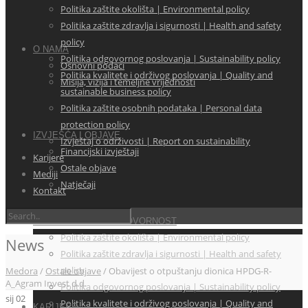
Politika zaštite okolišta | Environmental policy
Politika zaštite zdravlja i sigurnosti | Health and safety
policy
O NAMA
Politika odgovornog poslovanja | Sustainability policy
Osnovni podaci
Politika kvalitete i održivog poslovanja | Quality and
Misija, vizija i temeljne vrijednosti
sustainable business policy
Politika zaštite osobnih podataka | Personal data
protection policy
IZVJEŠĆA I OBJAVE
Izvještaj o održivosti | Report on sustainability
Financijski izvještaji
Karijere
Ostale objave
Mediji
Natječaji
Kontakt
KORPORATIVNA ODGOVORNOST
Politika zaštite okolišta | Environmental policy
News
Politika zaštite zdravlja i sigurnosti | Health and safety
policy
Medora
/
Ostale objave
/
Obavijest o otpuštanju dionica HPDG-R-
A_Agram Invest d.d.
Politika odgovornog poslovanja | Sustainability policy
sij
02
Politika kvalitete i održivog poslovanja | Quality and
KARIJERE