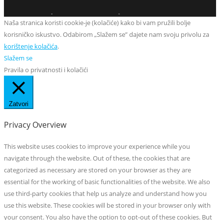
Naša stranica koristi cookie-je (kolačiće) kako bi vam pružili bolje
korisničko iskustvo. Odabirom „Slažem se” dajete nam svoju privolu za
korištenje kolačića
.
Slažem se
Pravila o privatnosti i kolačići
Zatvori
Privacy Overview
This website uses cookies to improve your experience while you
navigate through the website. Out of these, the cookies that are
categorized as necessary are stored on your browser as they are
essential for the working of basic functionalities of the website. We also
use third-party cookies that help us analyze and understand how you
use this website. These cookies will be stored in your browser only with
your consent. You also have the option to opt-out of these cookies. But