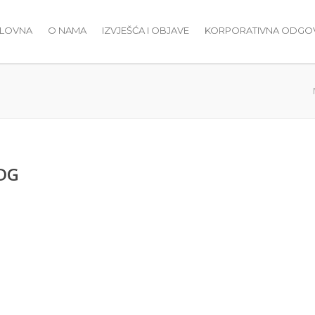
LOVNA
O NAMA
IZVJEŠĆA I OBJAVE
KORPORATIVNA ODG
PDG