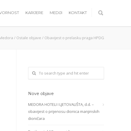
OVORNOST
KARIJERE
MEDIJI
KONTAKT
Medora
/
Ostale objave
/
Obavijest o prelasku praga HPDG
Nove objave
MEDORA HOTELI I LJETOVALIŠTA, d.d. –
obavijest o prijenosu dionica manjinskih
dioničara