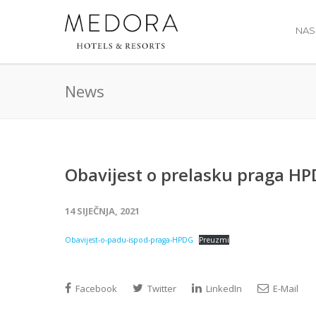
NAS
News
Obavijest o prelasku praga H
14 SIJEČNJA, 2021
Obavijest-o-padu-ispod-praga-HPDG
Preuzmi
Facebook
Twitter
LinkedIn
E-Mail