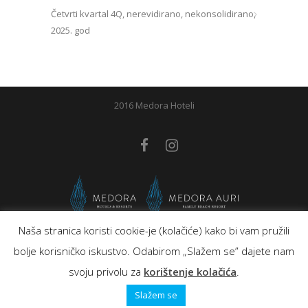
Četvrti kvartal 4Q, nerevidirano, nekonsolidirano,
2025. god
2016 Medora Hoteli
Naša stranica koristi cookie-je (kolačiće) kako bi vam pružili
bolje korisničko iskustvo. Odabirom „Slažem se” dajete nam
svoju privolu za
korištenje kolačića
.
Slažem se
Naziv projekta: Rekonstrukcija postojećeg hotela i
izgradnja dodatnih sadržaja