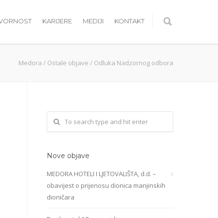
OVORNOST
KARIJERE
MEDIJI
KONTAKT
Medora
/
Ostale objave
/
Odluka Nadzornog odbora
Nove objave
MEDORA HOTELI I LJETOVALIŠTA, d.d. –
obavijest o prijenosu dionica manjinskih
dioničara