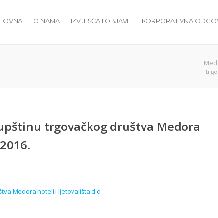
LOVNA
O NAMA
IZVJEŠĆA I OBJAVE
KORPORATIVNA ODG
Med
trgo
kupštinu trgovačkog društva Medora
.2016.
va Medora hoteli i ljetovališta d.d