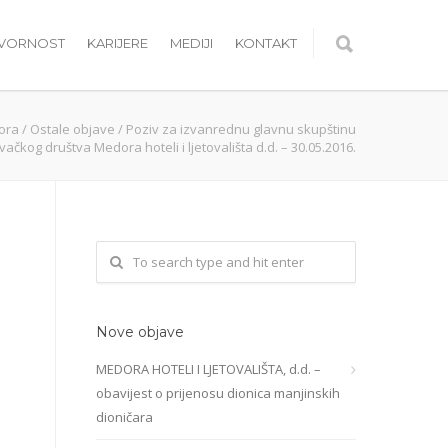
OVORNOST
KARIJERE
MEDIJI
KONTAKT
ora
/
Ostale objave
/
Poziv za izvanrednu glavnu skupštinu
vačkog društva Medora hoteli i ljetovališta d.d. – 30.05.2016.
Nove objave
MEDORA HOTELI I LJETOVALIŠTA, d.d. –
obavijest o prijenosu dionica manjinskih
dioničara