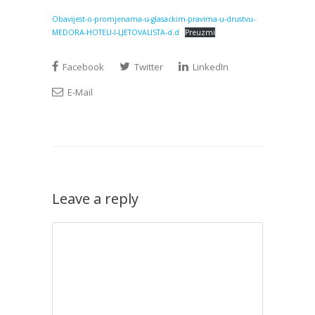
Obavijest-o-promjenama-u-glasackim-pravima-u-drustvu-
MEDORA-HOTELI-I-LJETOVALISTA-d.d
Preuzmi
Facebook
Twitter
LinkedIn
E-Mail
Leave a reply