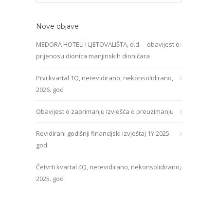
Nove objave
MEDORA HOTELI I LJETOVALIŠTA, d.d. – obavijest o
prijenosu dionica manjinskih dioničara
Prvi kvartal 1Q, nerevidirano, nekonsolidirano,
2026. god
Obavijest o zaprimanju Izvješća o preuzimanju
Revidirani godišnji financijski izvještaj 1Y 2025.
god.
Četvrti kvartal 4Q, nerevidirano, nekonsolidirano,
2025. god